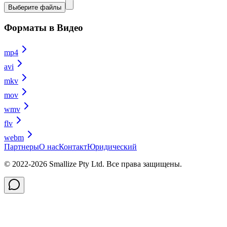
Выберите файлы
Форматы в Видео
mp4
avi
mkv
mov
wmv
flv
webm
Партнеры
О нас
Контакт
Юридический
© 2022-
2026
Smallize Pty Ltd.
Все права защищены.