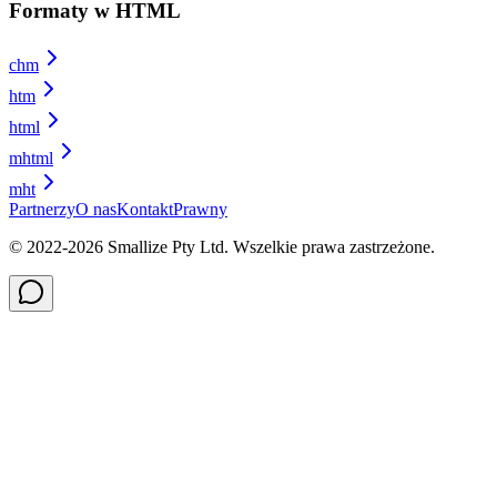
Formaty w HTML
chm
htm
html
mhtml
mht
Partnerzy
O nas
Kontakt
Prawny
© 2022-
2026
Smallize Pty Ltd.
Wszelkie prawa zastrzeżone.