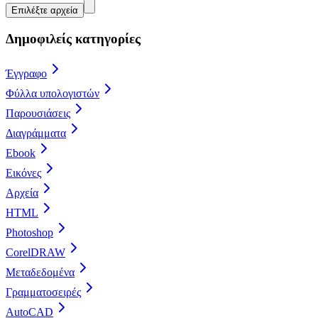
Επιλέξτε αρχεία
Δημοφιλείς κατηγορίες
Έγγραφο
Φύλλα υπολογιστών
Παρουσιάσεις
Διαγράμματα
Ebook
Εικόνες
Αρχεία
HTML
Photoshop
CorelDRAW
Μεταδεδομένα
Γραμματοσειρές
AutoCAD