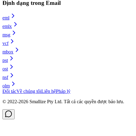
Định dạng trong Email
eml
emlx
msg
vcf
mbox
pst
ost
nsf
olm
Đối tác
Về chúng tôi
Liên hệ
Pháp lý
© 2022-
2026
Smallize Pty Ltd.
Tất cả các quyền được bảo lưu.