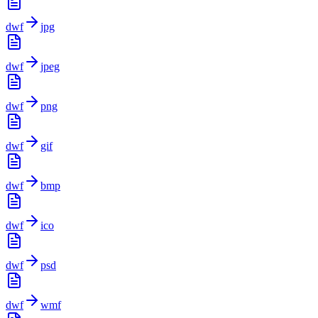
dwf
jpg
dwf
jpeg
dwf
png
dwf
gif
dwf
bmp
dwf
ico
dwf
psd
dwf
wmf