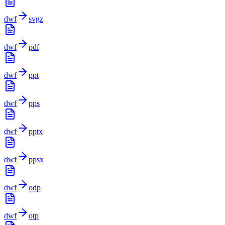
dwf
svgz
dwf
pdf
dwf
ppt
dwf
pps
dwf
pptx
dwf
ppsx
dwf
odp
dwf
otp