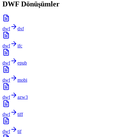
DWF Dönüşümler
dwf
dxf
dwf
ifc
dwf
epub
dwf
mobi
dwf
azw3
dwf
tiff
dwf
tif