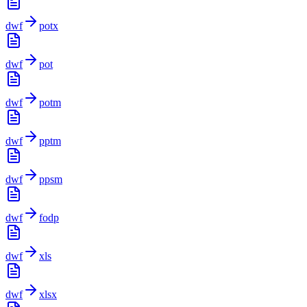
dwf
potx
dwf
pot
dwf
potm
dwf
pptm
dwf
ppsm
dwf
fodp
dwf
xls
dwf
xlsx