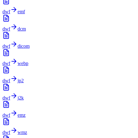
dwf
emf
dwf
dcm
dwf
dicom
dwf
webp
dwf
jp2
dwf
j2k
dwf
emz
dwf
wmz