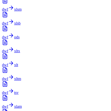
dwf
xlsm
dwf
xlsb
dwf
ods
dwf
xltx
dwf
xlt
dwf
xltm
dwf
tsv
dwf
xlam