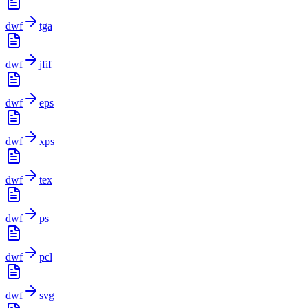
dwf
tga
dwf
jfif
dwf
eps
dwf
xps
dwf
tex
dwf
ps
dwf
pcl
dwf
svg