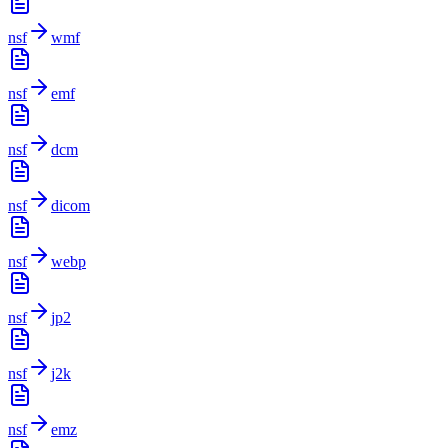
nsf
wmf
nsf
emf
nsf
dcm
nsf
dicom
nsf
webp
nsf
jp2
nsf
j2k
nsf
emz