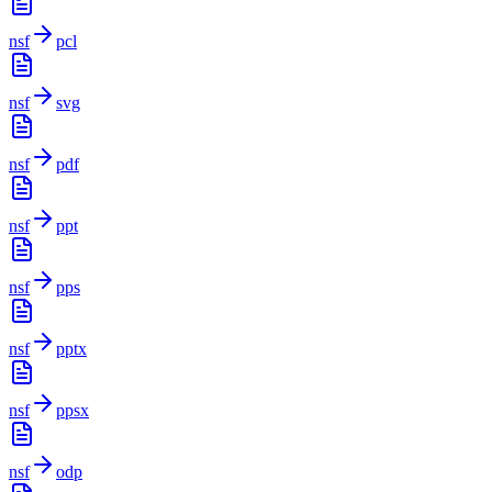
nsf
pcl
nsf
svg
nsf
pdf
nsf
ppt
nsf
pps
nsf
pptx
nsf
ppsx
nsf
odp