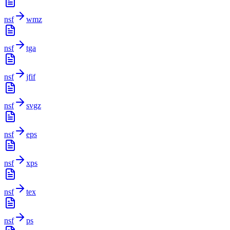
nsf
wmz
nsf
tga
nsf
jfif
nsf
svgz
nsf
eps
nsf
xps
nsf
tex
nsf
ps