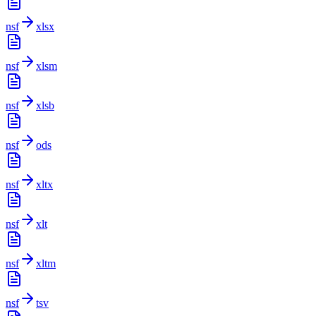
nsf
xlsx
nsf
xlsm
nsf
xlsb
nsf
ods
nsf
xltx
nsf
xlt
nsf
xltm
nsf
tsv