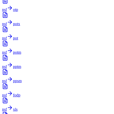
nsf
otp
nsf
potx
nsf
pot
nsf
potm
nsf
pptm
nsf
ppsm
nsf
fodp
nsf
xls