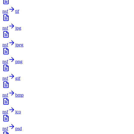
nsf
tif
nsf
jpg
nsf
jpeg
nsf
png
nsf
gif
nsf
bmp
nsf
ico
nsf
psd