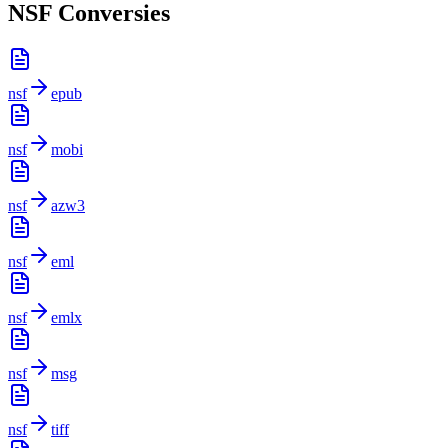
NSF Conversies
nsf
epub
nsf
mobi
nsf
azw3
nsf
eml
nsf
emlx
nsf
msg
nsf
tiff