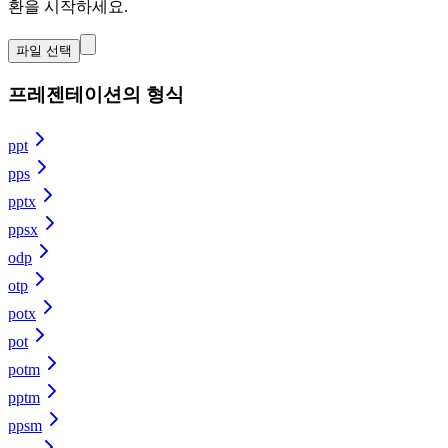
환을 시작하세요.
파일 선택
프레젠테이션의 형식
ppt
pps
pptx
ppsx
odp
otp
potx
pot
potm
pptm
ppsm