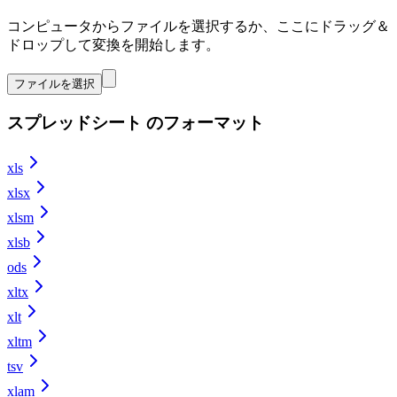
コンピュータからファイルを選択するか、ここにドラッグ＆
ドロップして変換を開始します。
ファイルを選択
スプレッドシート のフォーマット
xls
xlsx
xlsm
xlsb
ods
xltx
xlt
xltm
tsv
xlam