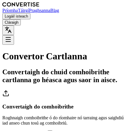
Príomha
Táirgí
Praghsanna
Blag
Logáil isteach
Cláraigh
Convertor Cartlanna
Convertaigh do chuid comhoibrithe
cartlanna go héasca agus saor in aisce.
Convertaigh do comhoibrithe
Roghnaigh comhoibrithe ó do ríomhaire nó tarraing agus saighdiú
iad anseo chun tosú ag comhoibriú.