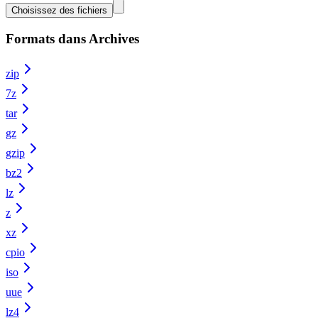
Choisissez des fichiers
Formats dans Archives
zip
7z
tar
gz
gzip
bz2
lz
z
xz
cpio
iso
uue
lz4