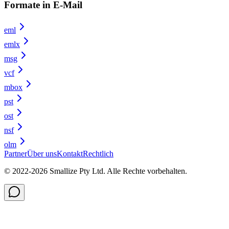
Formate in E-Mail
eml
emlx
msg
vcf
mbox
pst
ost
nsf
olm
Partner
Über uns
Kontakt
Rechtlich
© 2022-
2026
Smallize Pty Ltd.
Alle Rechte vorbehalten.