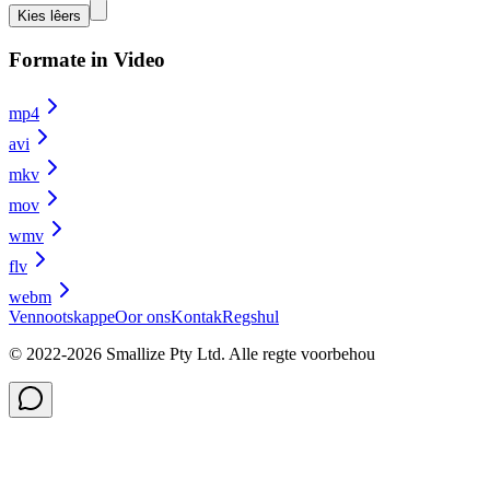
Kies lêers
Formate in Video
mp4
avi
mkv
mov
wmv
flv
webm
Vennootskappe
Oor ons
Kontak
Regshul
© 2022-
2026
Smallize Pty Ltd.
Alle regte voorbehou