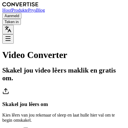
Hoof
Produkte
Prys
Blog
Aanmeld
Teken in
Video Converter
Skakel jou video lêers maklik en gratis
om.
Skakel jou lêers om
Kies lêers van jou rekenaar of sleep en laat hulle hier val om te
begin omskakel.