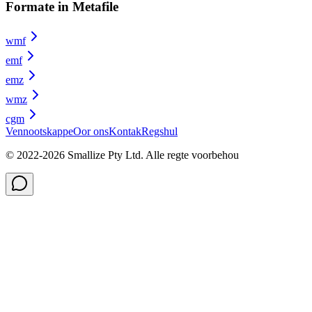
Formate in Metafile
wmf
emf
emz
wmz
cgm
Vennootskappe
Oor ons
Kontak
Regshul
© 2022-
2026
Smallize Pty Ltd.
Alle regte voorbehou