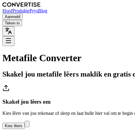
Hoof
Produkte
Prys
Blog
Aanmeld
Teken in
Metafile Converter
Skakel jou metafile lêers maklik en gratis 
Skakel jou lêers om
Kies lêers van jou rekenaar of sleep en laat hulle hier val om te begin
Kies lêers