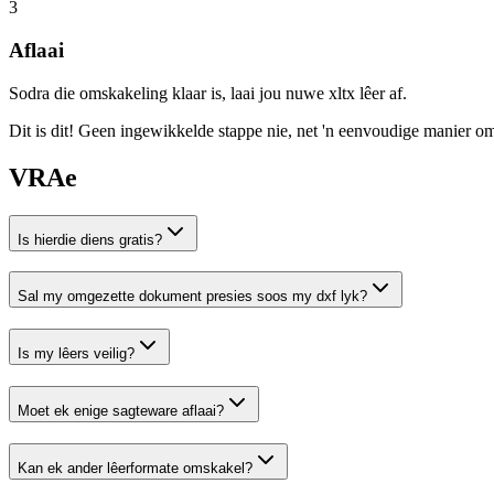
3
Aflaai
Sodra die omskakeling klaar is, laai jou nuwe xltx lêer af.
Dit is dit! Geen ingewikkelde stappe nie, net 'n eenvoudige manier om
VRAe
Is hierdie diens gratis?
Sal my omgezette dokument presies soos my dxf lyk?
Is my lêers veilig?
Moet ek enige sagteware aflaai?
Kan ek ander lêerformate omskakel?