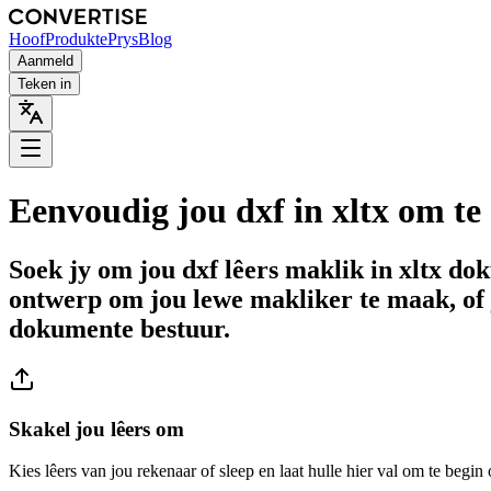
Hoof
Produkte
Prys
Blog
Aanmeld
Teken in
Eenvoudig jou dxf in xltx om te
Soek jy om jou dxf lêers maklik in xltx d
ontwerp om jou lewe makliker te maak, of 
dokumente bestuur.
Skakel jou lêers om
Kies lêers van jou rekenaar of sleep en laat hulle hier val om te begin