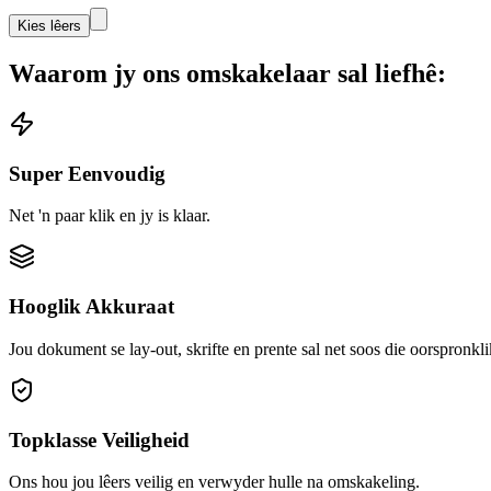
Kies lêers
Waarom jy ons omskakelaar sal liefhê:
Super Eenvoudig
Net 'n paar klik en jy is klaar.
Hooglik Akkuraat
Jou dokument se lay-out, skrifte en prente sal net soos die oorspronkli
Topklasse Veiligheid
Ons hou jou lêers veilig en verwyder hulle na omskakeling.