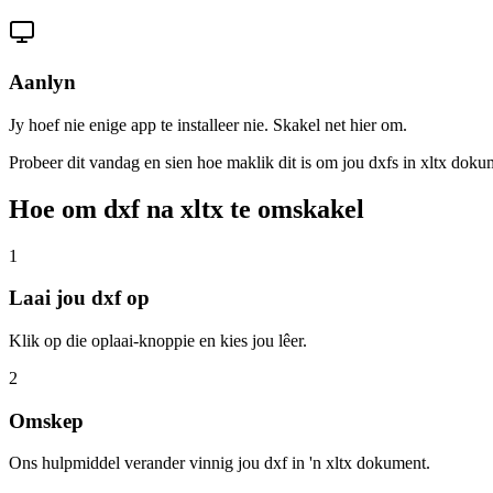
Aanlyn
Jy hoef nie enige app te installeer nie. Skakel net hier om.
Probeer dit vandag en sien hoe maklik dit is om jou dxfs in xltx dok
Hoe om dxf na xltx te omskakel
1
Laai jou dxf op
Klik op die oplaai-knoppie en kies jou lêer.
2
Omskep
Ons hulpmiddel verander vinnig jou dxf in 'n xltx dokument.