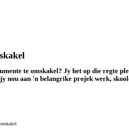
 skakel
okumente te omskakel? Jy het op die regte p
jy nou aan 'n belangrike projek werk, skool
 omskakel.