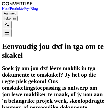
Hoof
Produkte
Prys
Blog
Aanmeld
Teken in
Eenvoudig jou dxf in tga om te
skakel
Soek jy om jou dxf lêers maklik in tga
dokumente te omskakel? Jy het op die
regte plek gekom! Ons
omskakelingstoepassing is ontwerp om
jou lewe makliker te maak, of jy nou aan
'n belangrike projek werk, skoolopdragte
hanteer, of persoonlike dokumente