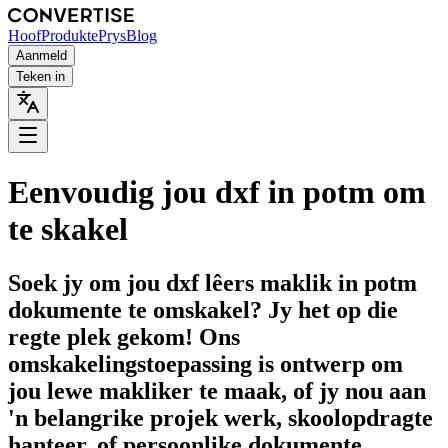
Hoof
Produkte
Prys
Blog
Aanmeld
Teken in
Eenvoudig jou dxf in potm om
te skakel
Soek jy om jou dxf lêers maklik in potm
dokumente te omskakel? Jy het op die
regte plek gekom! Ons
omskakelingstoepassing is ontwerp om
jou lewe makliker te maak, of jy nou aan
'n belangrike projek werk, skoolopdragte
hanteer, of persoonlike dokumente