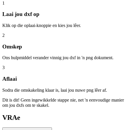
1
Laai jou dxf op
Klik op die oplaai-knoppie en kies jou lêer.
2
Omskep
Ons hulpmiddel verander vinnig jou dxf in 'n png dokument.
3
Aflaai
Sodra die omskakeling klaar is, laai jou nuwe png lêer af.
Dit is dit! Geen ingewikkelde stappe nie, net 'n eenvoudige manier
om jou dxfs om te skakel.
VRAe