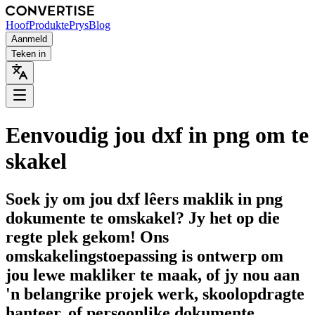
Hoof
Produkte
Prys
Blog
Aanmeld
Teken in
Eenvoudig jou dxf in png om te
skakel
Soek jy om jou dxf lêers maklik in png
dokumente te omskakel? Jy het op die
regte plek gekom! Ons
omskakelingstoepassing is ontwerp om
jou lewe makliker te maak, of jy nou aan
'n belangrike projek werk, skoolopdragte
hanteer, of persoonlike dokumente