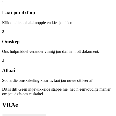
1
Laai jou dxf op
Klik op die oplaai-knoppie en kies jou lêer.
2
Omskep
Ons hulpmiddel verander vinnig jou dxf in 'n ott dokument.
3
Aflaai
Sodra die omskakeling klaar is, laai jou nuwe ott lêer af.
Dit is dit! Geen ingewikkelde stappe nie, net 'n eenvoudige manier
om jou dxfs om te skakel.
VRAe