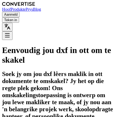
Hoof
Produkte
Prys
Blog
Aanmeld
Teken in
Eenvoudig jou dxf in ott om te
skakel
Soek jy om jou dxf lêers maklik in ott
dokumente te omskakel? Jy het op die
regte plek gekom! Ons
omskakelingstoepassing is ontwerp om
jou lewe makliker te maak, of jy nou aan
'n belangrike projek werk, skoolopdragte
hanteer, of persoonlike dokumente