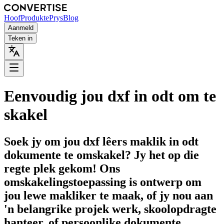
Hoof
Produkte
Prys
Blog
Aanmeld
Teken in
Eenvoudig jou dxf in odt om te
skakel
Soek jy om jou dxf lêers maklik in odt
dokumente te omskakel? Jy het op die
regte plek gekom! Ons
omskakelingstoepassing is ontwerp om
jou lewe makliker te maak, of jy nou aan
'n belangrike projek werk, skoolopdragte
hanteer, of persoonlike dokumente