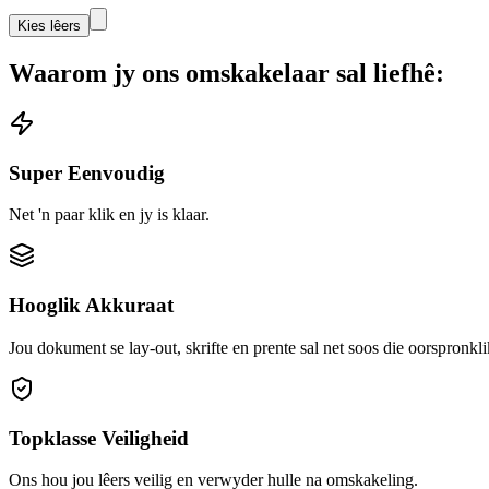
Kies lêers
Waarom jy ons omskakelaar sal liefhê:
Super Eenvoudig
Net 'n paar klik en jy is klaar.
Hooglik Akkuraat
Jou dokument se lay-out, skrifte en prente sal net soos die oorspronkli
Topklasse Veiligheid
Ons hou jou lêers veilig en verwyder hulle na omskakeling.