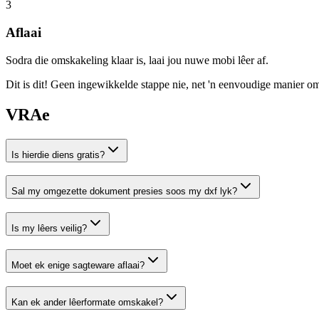
3
Aflaai
Sodra die omskakeling klaar is, laai jou nuwe mobi lêer af.
Dit is dit! Geen ingewikkelde stappe nie, net 'n eenvoudige manier om
VRAe
Is hierdie diens gratis?
Sal my omgezette dokument presies soos my dxf lyk?
Is my lêers veilig?
Moet ek enige sagteware aflaai?
Kan ek ander lêerformate omskakel?