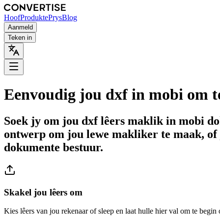
Hoof
Produkte
Prys
Blog
Aanmeld
Teken in
Eenvoudig jou dxf in mobi om t
Soek jy om jou dxf lêers maklik in mobi d
ontwerp om jou lewe makliker te maak, of 
dokumente bestuur.
Skakel jou lêers om
Kies lêers van jou rekenaar of sleep en laat hulle hier val om te begin