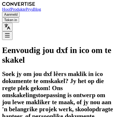
Hoof
Produkte
Prys
Blog
Aanmeld
Teken in
Eenvoudig jou dxf in ico om te
skakel
Soek jy om jou dxf lêers maklik in ico
dokumente te omskakel? Jy het op die
regte plek gekom! Ons
omskakelingstoepassing is ontwerp om
jou lewe makliker te maak, of jy nou aan
'n belangrike projek werk, skoolopdragte
hanteer, of persoonlike dokumente