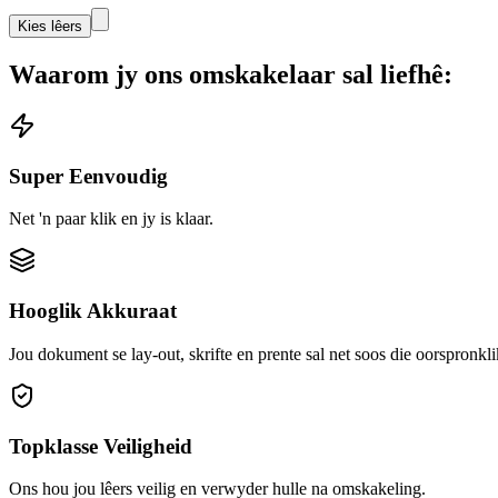
Kies lêers
Waarom jy ons omskakelaar sal liefhê:
Super Eenvoudig
Net 'n paar klik en jy is klaar.
Hooglik Akkuraat
Jou dokument se lay-out, skrifte en prente sal net soos die oorspronkli
Topklasse Veiligheid
Ons hou jou lêers veilig en verwyder hulle na omskakeling.