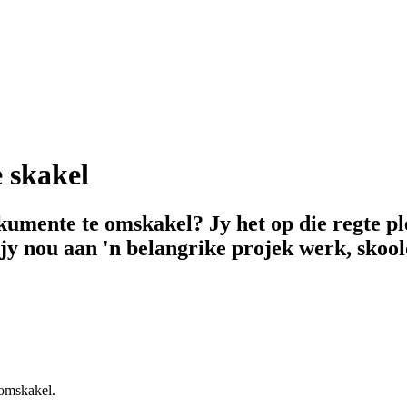
 skakel
okumente te omskakel? Jy het op die regte p
jy nou aan 'n belangrike projek werk, skool
 omskakel.