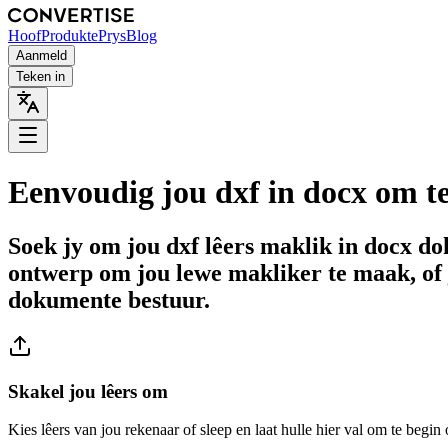
Hoof
Produkte
Prys
Blog
Aanmeld
Teken in
Eenvoudig jou dxf in docx om te
Soek jy om jou dxf lêers maklik in docx d
ontwerp om jou lewe makliker te maak, of 
dokumente bestuur.
Skakel jou lêers om
Kies lêers van jou rekenaar of sleep en laat hulle hier val om te begin