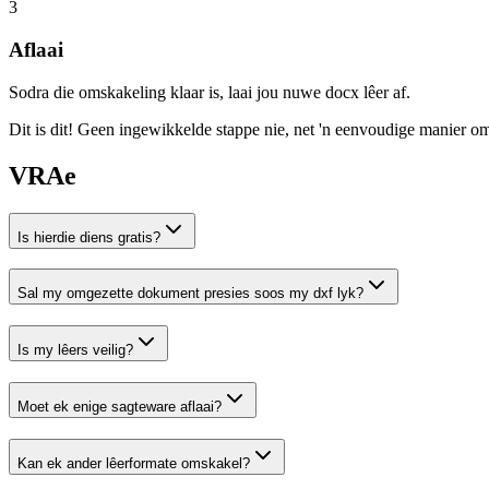
3
Aflaai
Sodra die omskakeling klaar is, laai jou nuwe docx lêer af.
Dit is dit! Geen ingewikkelde stappe nie, net 'n eenvoudige manier om
VRAe
Is hierdie diens gratis?
Sal my omgezette dokument presies soos my dxf lyk?
Is my lêers veilig?
Moet ek enige sagteware aflaai?
Kan ek ander lêerformate omskakel?