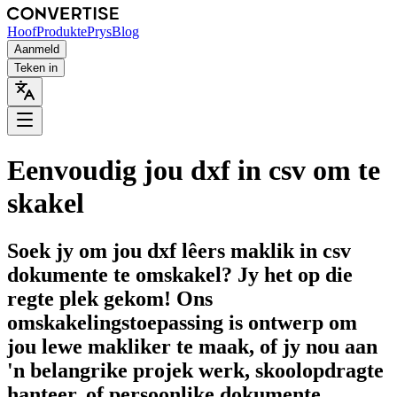
Hoof
Produkte
Prys
Blog
Aanmeld
Teken in
Eenvoudig jou dxf in csv om te
skakel
Soek jy om jou dxf lêers maklik in csv
dokumente te omskakel? Jy het op die
regte plek gekom! Ons
omskakelingstoepassing is ontwerp om
jou lewe makliker te maak, of jy nou aan
'n belangrike projek werk, skoolopdragte
hanteer, of persoonlike dokumente