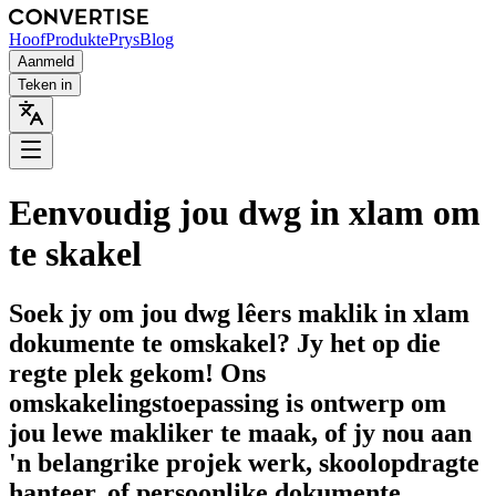
Hoof
Produkte
Prys
Blog
Aanmeld
Teken in
Eenvoudig jou dwg in xlam om
te skakel
Soek jy om jou dwg lêers maklik in xlam
dokumente te omskakel? Jy het op die
regte plek gekom! Ons
omskakelingstoepassing is ontwerp om
jou lewe makliker te maak, of jy nou aan
'n belangrike projek werk, skoolopdragte
hanteer, of persoonlike dokumente