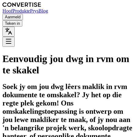
Hoof
Produkte
Prys
Blog
Aanmeld
Teken in
Eenvoudig jou dwg in rvm om
te skakel
Soek jy om jou dwg lêers maklik in rvm
dokumente te omskakel? Jy het op die
regte plek gekom! Ons
omskakelingstoepassing is ontwerp om
jou lewe makliker te maak, of jy nou aan
'n belangrike projek werk, skoolopdragte
hanteer, of persoonlike dokumente