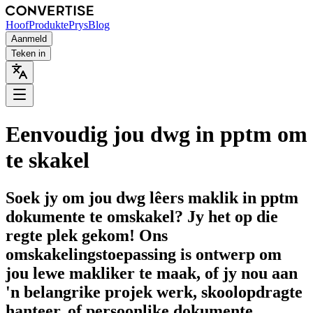
Hoof
Produkte
Prys
Blog
Aanmeld
Teken in
Eenvoudig jou dwg in pptm om
te skakel
Soek jy om jou dwg lêers maklik in pptm
dokumente te omskakel? Jy het op die
regte plek gekom! Ons
omskakelingstoepassing is ontwerp om
jou lewe makliker te maak, of jy nou aan
'n belangrike projek werk, skoolopdragte
hanteer, of persoonlike dokumente