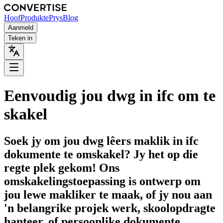
Hoof
Produkte
Prys
Blog
Aanmeld
Teken in
Eenvoudig jou dwg in ifc om te
skakel
Soek jy om jou dwg lêers maklik in ifc
dokumente te omskakel? Jy het op die
regte plek gekom! Ons
omskakelingstoepassing is ontwerp om
jou lewe makliker te maak, of jy nou aan
'n belangrike projek werk, skoolopdragte
hanteer, of persoonlike dokumente