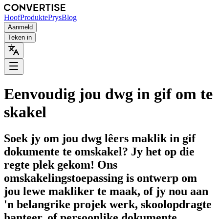
Hoof
Produkte
Prys
Blog
Aanmeld
Teken in
Eenvoudig jou dwg in gif om te
skakel
Soek jy om jou dwg lêers maklik in gif
dokumente te omskakel? Jy het op die
regte plek gekom! Ons
omskakelingstoepassing is ontwerp om
jou lewe makliker te maak, of jy nou aan
'n belangrike projek werk, skoolopdragte
hanteer, of persoonlike dokumente