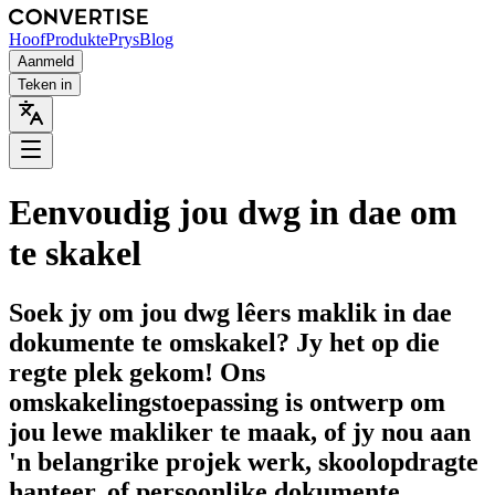
Hoof
Produkte
Prys
Blog
Aanmeld
Teken in
Eenvoudig jou dwg in dae om
te skakel
Soek jy om jou dwg lêers maklik in dae
dokumente te omskakel? Jy het op die
regte plek gekom! Ons
omskakelingstoepassing is ontwerp om
jou lewe makliker te maak, of jy nou aan
'n belangrike projek werk, skoolopdragte
hanteer, of persoonlike dokumente