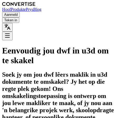
Hoof
Produkte
Prys
Blog
Aanmeld
Teken in
Eenvoudig jou dwf in u3d om
te skakel
Soek jy om jou dwf lêers maklik in u3d
dokumente te omskakel? Jy het op die
regte plek gekom! Ons
omskakelingstoepassing is ontwerp om
jou lewe makliker te maak, of jy nou aan
'n belangrike projek werk, skoolopdragte
hanteer, of persoonlike dokumente