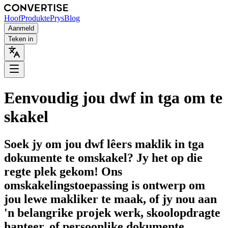
Hoof
Produkte
Prys
Blog
Aanmeld
Teken in
Eenvoudig jou dwf in tga om te
skakel
Soek jy om jou dwf lêers maklik in tga
dokumente te omskakel? Jy het op die
regte plek gekom! Ons
omskakelingstoepassing is ontwerp om
jou lewe makliker te maak, of jy nou aan
'n belangrike projek werk, skoolopdragte
hanteer, of persoonlike dokumente