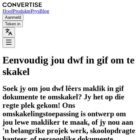
Hoof
Produkte
Prys
Blog
Aanmeld
Teken in
Eenvoudig jou dwf in gif om te
skakel
Soek jy om jou dwf lêers maklik in gif
dokumente te omskakel? Jy het op die
regte plek gekom! Ons
omskakelingstoepassing is ontwerp om
jou lewe makliker te maak, of jy nou aan
'n belangrike projek werk, skoolopdragte
hanteer, of persoonlike dokumente