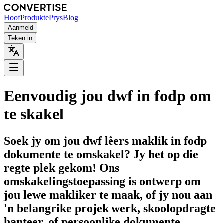
Hoof
Produkte
Prys
Blog
Aanmeld
Teken in
Eenvoudig jou dwf in fodp om
te skakel
Soek jy om jou dwf lêers maklik in fodp
dokumente te omskakel? Jy het op die
regte plek gekom! Ons
omskakelingstoepassing is ontwerp om
jou lewe makliker te maak, of jy nou aan
'n belangrike projek werk, skoolopdragte
hanteer, of persoonlike dokumente