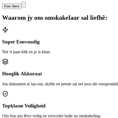
Kies lêers
Waarom jy ons omskakelaar sal liefhê:
Super Eenvoudig
Net 'n paar klik en jy is klaar.
Hooglik Akkuraat
Jou dokument se lay-out, skrifte en prente sal net soos die oorspronkli
Topklasse Veiligheid
Ons hou jou lêers veilig en verwyder hulle na omskakeling.