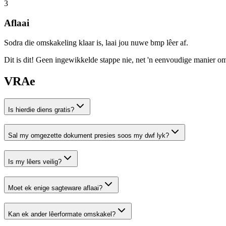
3
Aflaai
Sodra die omskakeling klaar is, laai jou nuwe bmp lêer af.
Dit is dit! Geen ingewikkelde stappe nie, net 'n eenvoudige manier o
VRAe
Is hierdie diens gratis?
Sal my omgezette dokument presies soos my dwf lyk?
Is my lêers veilig?
Moet ek enige sagteware aflaai?
Kan ek ander lêerformate omskakel?