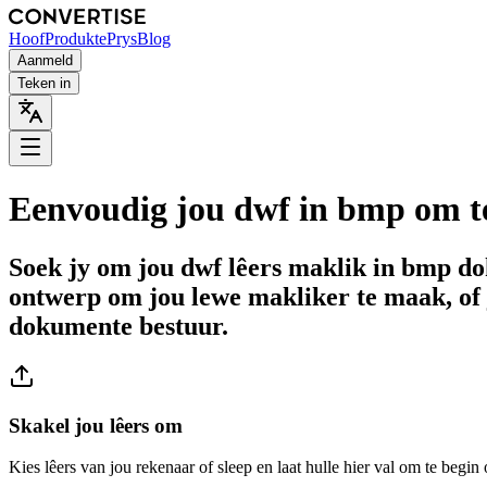
Hoof
Produkte
Prys
Blog
Aanmeld
Teken in
Eenvoudig jou dwf in bmp om t
Soek jy om jou dwf lêers maklik in bmp do
ontwerp om jou lewe makliker te maak, of 
dokumente bestuur.
Skakel jou lêers om
Kies lêers van jou rekenaar of sleep en laat hulle hier val om te begin