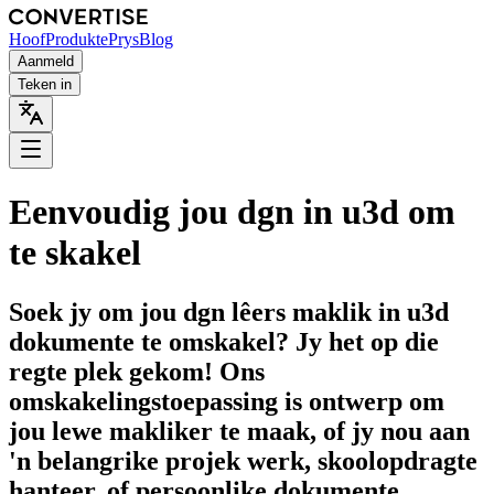
Hoof
Produkte
Prys
Blog
Aanmeld
Teken in
Eenvoudig jou dgn in u3d om
te skakel
Soek jy om jou dgn lêers maklik in u3d
dokumente te omskakel? Jy het op die
regte plek gekom! Ons
omskakelingstoepassing is ontwerp om
jou lewe makliker te maak, of jy nou aan
'n belangrike projek werk, skoolopdragte
hanteer, of persoonlike dokumente