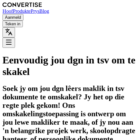
Hoof
Produkte
Prys
Blog
Aanmeld
Teken in
Eenvoudig jou dgn in tsv om te
skakel
Soek jy om jou dgn lêers maklik in tsv
dokumente te omskakel? Jy het op die
regte plek gekom! Ons
omskakelingstoepassing is ontwerp om
jou lewe makliker te maak, of jy nou aan
'n belangrike projek werk, skoolopdragte
hanteer, of persoonlike dokumente