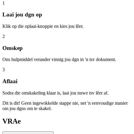
1
Laai jou dgn op
Klik op die oplaai-knoppie en kies jou lêer.
2
Omskep
Ons hulpmiddel verander vinnig jou dgn in 'n tsv dokument.
3
Aflaai
Sodra die omskakeling klaar is, laai jou nuwe tsv lêer af.
Dit is dit! Geen ingewikkelde stappe nie, net 'n eenvoudige manier
om jou dgns om te skakel.
VRAe