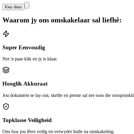
Kies lêers
Waarom jy ons omskakelaar sal liefhê:
Super Eenvoudig
Net 'n paar klik en jy is klaar.
Hooglik Akkuraat
Jou dokument se lay-out, skrifte en prente sal net soos die oorspronkli
Topklasse Veiligheid
Ons hou jou lêers veilig en verwyder hulle na omskakeling.