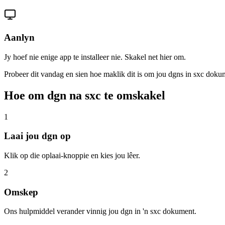
Aanlyn
Jy hoef nie enige app te installeer nie. Skakel net hier om.
Probeer dit vandag en sien hoe maklik dit is om jou dgns in sxc dok
Hoe om dgn na sxc te omskakel
1
Laai jou dgn op
Klik op die oplaai-knoppie en kies jou lêer.
2
Omskep
Ons hulpmiddel verander vinnig jou dgn in 'n sxc dokument.