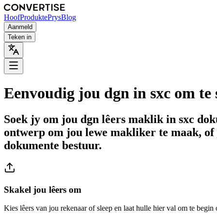
Hoof
Produkte
Prys
Blog
Aanmeld
Teken in
Eenvoudig jou dgn in sxc om te 
Soek jy om jou dgn lêers maklik in sxc do
ontwerp om jou lewe makliker te maak, of 
dokumente bestuur.
Skakel jou lêers om
Kies lêers van jou rekenaar of sleep en laat hulle hier val om te begin