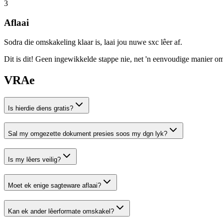
3
Aflaai
Sodra die omskakeling klaar is, laai jou nuwe sxc lêer af.
Dit is dit! Geen ingewikkelde stappe nie, net 'n eenvoudige manier o
VRAe
Is hierdie diens gratis?
Sal my omgezette dokument presies soos my dgn lyk?
Is my lêers veilig?
Moet ek enige sagteware aflaai?
Kan ek ander lêerformate omskakel?