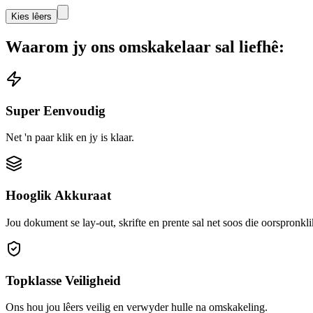
Kies lêers
Waarom jy ons omskakelaar sal liefhê:
Super Eenvoudig
Net 'n paar klik en jy is klaar.
Hooglik Akkuraat
Jou dokument se lay-out, skrifte en prente sal net soos die oorspronkli
Topklasse Veiligheid
Ons hou jou lêers veilig en verwyder hulle na omskakeling.