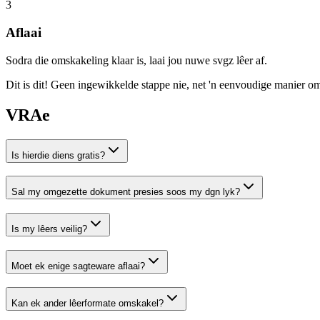
3
Aflaai
Sodra die omskakeling klaar is, laai jou nuwe svgz lêer af.
Dit is dit! Geen ingewikkelde stappe nie, net 'n eenvoudige manier o
VRAe
Is hierdie diens gratis?
Sal my omgezette dokument presies soos my dgn lyk?
Is my lêers veilig?
Moet ek enige sagteware aflaai?
Kan ek ander lêerformate omskakel?