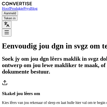
Hoof
Produkte
Prys
Blog
Aanmeld
Teken in
Eenvoudig jou dgn in svgz om te
Soek jy om jou dgn lêers maklik in svgz d
ontwerp om jou lewe makliker te maak, of 
dokumente bestuur.
Skakel jou lêers om
Kies lêers van jou rekenaar of sleep en laat hulle hier val om te begin