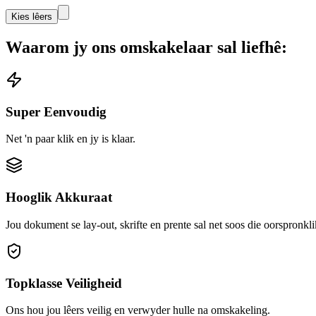
Kies lêers
Waarom jy ons omskakelaar sal liefhê:
Super Eenvoudig
Net 'n paar klik en jy is klaar.
Hooglik Akkuraat
Jou dokument se lay-out, skrifte en prente sal net soos die oorspronkli
Topklasse Veiligheid
Ons hou jou lêers veilig en verwyder hulle na omskakeling.