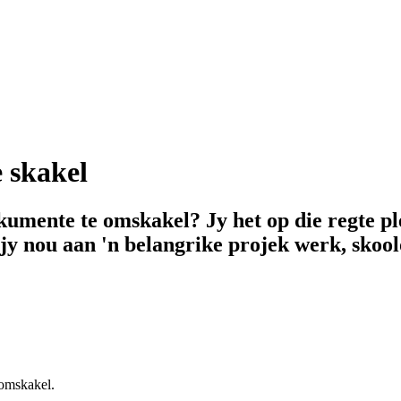
 skakel
kumente te omskakel? Jy het op die regte p
jy nou aan 'n belangrike projek werk, skool
 omskakel.