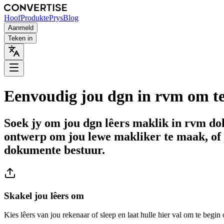
Hoof
Produkte
Prys
Blog
Aanmeld
Teken in
Eenvoudig jou dgn in rvm om te
Soek jy om jou dgn lêers maklik in rvm do
ontwerp om jou lewe makliker te maak, of 
dokumente bestuur.
Skakel jou lêers om
Kies lêers van jou rekenaar of sleep en laat hulle hier val om te begin