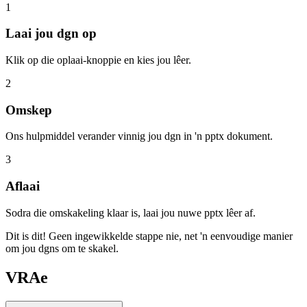
1
Laai jou dgn op
Klik op die oplaai-knoppie en kies jou lêer.
2
Omskep
Ons hulpmiddel verander vinnig jou dgn in 'n pptx dokument.
3
Aflaai
Sodra die omskakeling klaar is, laai jou nuwe pptx lêer af.
Dit is dit! Geen ingewikkelde stappe nie, net 'n eenvoudige manier
om jou dgns om te skakel.
VRAe