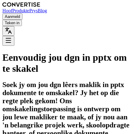
Hoof
Produkte
Prys
Blog
Aanmeld
Teken in
Eenvoudig jou dgn in pptx om
te skakel
Soek jy om jou dgn lêers maklik in pptx
dokumente te omskakel? Jy het op die
regte plek gekom! Ons
omskakelingstoepassing is ontwerp om
jou lewe makliker te maak, of jy nou aan
'n belangrike projek werk, skoolopdragte
hanteer, of persoonlike dokumente