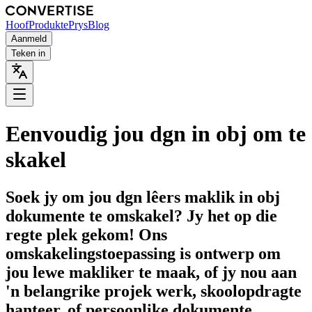
Hoof
Produkte
Prys
Blog
Aanmeld
Teken in
Eenvoudig jou dgn in obj om te
skakel
Soek jy om jou dgn lêers maklik in obj
dokumente te omskakel? Jy het op die
regte plek gekom! Ons
omskakelingstoepassing is ontwerp om
jou lewe makliker te maak, of jy nou aan
'n belangrike projek werk, skoolopdragte
hanteer, of persoonlike dokumente