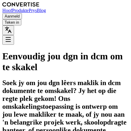
Hoof
Produkte
Prys
Blog
Aanmeld
Teken in
Eenvoudig jou dgn in dcm om
te skakel
Soek jy om jou dgn lêers maklik in dcm
dokumente te omskakel? Jy het op die
regte plek gekom! Ons
omskakelingstoepassing is ontwerp om
jou lewe makliker te maak, of jy nou aan
'n belangrike projek werk, skoolopdragte
hanteer, of persoonlike dokumente