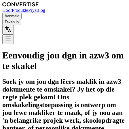
Hoof
Produkte
Prys
Blog
Aanmeld
Teken in
Eenvoudig jou dgn in azw3 om
te skakel
Soek jy om jou dgn lêers maklik in azw3
dokumente te omskakel? Jy het op die
regte plek gekom! Ons
omskakelingstoepassing is ontwerp om
jou lewe makliker te maak, of jy nou aan
'n belangrike projek werk, skoolopdragte
hanteer, of persoonlike dokumente