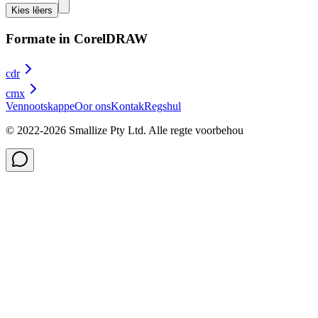
Kies lêers
Formate in CorelDRAW
cdr
cmx
Vennootskappe
Oor ons
Kontak
Regshul
© 2022-
2026
Smallize Pty Ltd.
Alle regte voorbehou