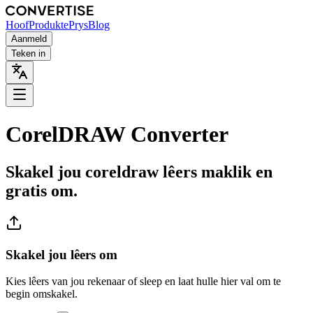
Hoof
Produkte
Prys
Blog
Aanmeld
Teken in
CorelDRAW Converter
Skakel jou coreldraw lêers maklik en
gratis om.
Skakel jou lêers om
Kies lêers van jou rekenaar of sleep en laat hulle hier val om te
begin omskakel.